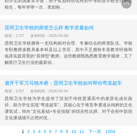
职学生的国家奖学金，用于奖励特别优秀的中等职业学校全日制在
校生，每年评审一次，奖励标...
昆明卫生学校的师资怎么样 教学质量如何
阅读：1727
发布时间：2026-05-09
昆明卫生学校拥有一支结构相对合理、专兼结合的师资队伍。学校
专职教师多数具备本科及以上学历，其中不乏拥有丰富教学经验和
临床实践背景的“双师型”教师。这些教师既熟悉教育教学规律，又了
解医疗卫生行业的最新动...
避开千军万马独木桥：昆明卫生学校如何帮你弯道超车
阅读：1707
发布时间：2026-05-04
昆明卫生学校为学生提供了区别于传统普通高中的差异化成长路
径，助力学生实现“弯道超车”。其核心在于将竞争赛道从纯粹的文化
课笔试，转向“文化基础+专业技能”的综合性比拼。对于在初中阶段
文化课成绩不占绝对优...
1
2
3
4
5
6
7
8
9
10
11
下一页
1004