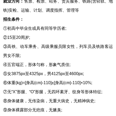
就业方向：
售票、检票、站务、贵宾服务、铁路(含轻轨、地
铁)安检、运输、计划、调度指挥、管理等
招生条件：
①初高中毕业生或具有同等学历者;
②15至20周岁;
③高铁、动车乘务、高级乘服员限女性，列车员及铁路客运
男女不限;
④五官端正，形体匀称，形象气质佳;
⑤女3875px至4325px，男4125px至4600px;
⑥体重(kg)=[身高(cm)-110]±[身高(cm)-110]×10%;
⑦无“X”形腿、“O”形腿，无四环素牙、纹身等形体特征;
⑧身体健康，无传染病，无重大病史，无精神病史;
⑨身体裸露部分无疤痕，无腋臭;