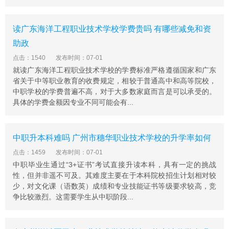
1、严格执行国家招生政策和规定，对考生实行德、智、
体全面考核，为国家公平、公正选拨人才。
读广东海洋工程职业技术学校学费贵吗 有哪些减免和资
2、我院录取原则：遵循“公平、公正、公开”的原则，对进
助政
档考生按总分顺序，根据专业志愿安排专业。考生所有专
点击：1540
发布时间：07-01
业志愿都无法满足时，若愿服从专业调剂，将由学院根据
就读广东海洋工程职业技术学校的学费标准严格遵循国家和广东
考生成绩从高分到低分调剂到未录取满额的专业;不服从专
省关于中等职业教育的收费规定，相较于普通高中和高等院校，
业调剂考生，作退档处理。
中职学校的学费普遍不高，对于大多数家庭而言是可以承受的。
具体的学费金额因专业不同可能会有...
3、我院执行国家加分或降分政策，考生依照各省、直辖
市、自治区有关加分与降分政策投档录取。
中职升本科难吗 广州市穗华职业技术学校的升学率如何
点击：1459
发布时间：07-01
中职毕业生通过“3+证书”考试直接升读本科，具有一定的挑战
性，但并非遥不可及。其难度主要在于本科院校招生计划相对较
少，对文化课（语数英）成绩和专业技能证书等级要求较高，竞
争比较激烈。这需要学生从中职阶段...