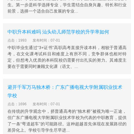
第二课堂，各科技兴趣小组开展读书活动，实验实习活
生。第一步是科学选择专业，学生需结合自身兴趣、特长和行业
动，文娱体育活动，郊游活动等各种活动，2006年学校文
前景，选择一个适合自己发展的专业...
工团编排的节目《蚕乡情韵》 参加省第一届民间艺术节演
出获得金奖。2009—2010学年，学生参加省技能大赛获三
等奖1人，参加市技能大赛获一等奖3人，二等奖5人。近
中职升本科难吗 汕头幼儿师范学校的升学率如何
五年教学硕 果累累，编写教材公开发表的5本，参编的18
点击：1993
发布时间：07-01
本，每年国内发表论文10多篇，取得省科研成果11个，市
中职毕业生通过“3+证书”高职高考直接升读本科，相较于普通高
科研成果14个。2009—2010年教师参加省、 市、县技能
考，在文化课考试科目和难度上有所不同，竞争群体也相对特
大赛获省三等奖2人，获市三等获3人，获县二、三等奖各
定，但想考入优质的本科院校仍需要付出扎实的努力。其难度主
5人。
要在于需要同时兼顾文化课（语文、...
招生要求
1、普通中专3年级学生且年满17周岁;
避开千军万马独木桥：广东广播电视大学附属职业技术
2、普通中专1、2年级在校生不可报考;
学校
3、高中毕业生、中职毕业生持大专毕业证者;
点击：1696
发布时间：07-01
4、专升本考生持大专毕业证者;
在传统的升学观念中，挤普通高考的“独木桥”被视为唯一正途，
5、满足以上条件且持有二代身份证原件(一代身份证、临
但广东广播电视大学附属职业技术学校为代表的中职教育，提供
了一条“弯道超车”的可能路径。这种超越首先体现在发展路径的
时身份证及户口本不可报名)。
差异化上。学校引导学生尽早进...
录取规则