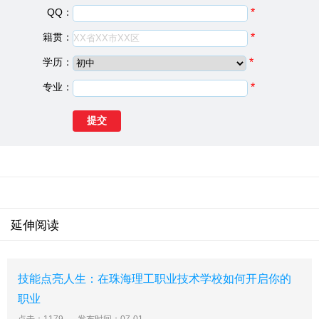
郁南职业技术学校基础信息
QQ：
*
建校日期：
1975
籍贯：
*
院校类型：
职业学校
学历：
*
学校地址：
广东省郁南县都城镇
专业：
*
郁南县职业技术学校简介
郁南县职业技术学校坐落在西江中游南岸云浮市郁南县县
城都城镇，是郁南县直属的综合性省级重点中等职业技术
学校。学校于2001年由原县“教师进修校”、 “广播电视大
学”、“四一八职业中学”和“成人中专学校”合并组建而成，
集本科、大专、中专、技工、职业高中和教师培训于一
体。经过近10年的发展，办学 软硬件都实现了跨越式发
展。学校是 “国家级农民科技培训星火学校”、“广东省绿色
延伸阅读
学校”;学校机电技术应用专业是广东省中等职业技术学校
首批重点建设专 业。学校以“办学有特色、管理有特点、
毕业生有特长”的优势，被录入《中国特色学校》、《广东
技能点亮人生：在珠海理工职业技术学校如何开启你的
学府志》。学校被广东省人民政府授予“文明单位”称号，
职业
被高 教厅评为省级“示范学校”。2005年11月云浮市职业教
育发展现场会在该校召开，该校为市职业教育发展提供了