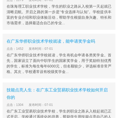
点击：1179
发布时间：07-01
先进的办学经验，受到省教育厅和市政府的高 度评价。
在珠海理工职业技术学校，学生的职业之路从入校第一天起就已
清晰启航。开启之路的第一步是“专业选择与认知”。学校提供丰
郁南县职业技术学校优势明显
富的专业介绍和职业体验活动，帮助学生根据自身兴趣、特长和
1.环境幽雅。学校坐落在县城都城镇，占地面积200亩，校
市场需求，选择最适合自己的专业...
舍面积近40000平方米，交通方便，环境幽雅。校舍楼房
化，校园园林化;学校办学条件优越， 有宏伟的校门、壮观
的文化广场、欧陆风情的文化长廊、宽敞明亮的教学楼和
在广东华侨职业技术学校就读，能申请奖学金吗
综合大楼、设备先进的实训大楼、公寓式的学生宿舍、宽
点击：1452
发布时间：07-01
敞卫生的师生饭堂等等。
在广东华侨职业技术学校就读，学生有机会申请各类奖学金。首
2.设备先进齐全。实训中心内设电工实习室、电工考证
先，国家设立了面向中职学生的国家奖学金，用于奖励特别优秀
的学生，标准为每生每年6000元，但名额较少，评选标准非常严
室、全市最先进的语音室、PLC编程实验室、家电十二合
格。其次，学校通常设有校级奖学金...
一综合设备室、钳工实验室等23个实训室，工 位1000多
个。有数控车床、数控铣床、电火花机、普通车床、计算
机等一大批实验实习设备，总值1000多万元，能满足各专
技能点亮人生：在广东工业贸易职业技术学校如何开启
业学生实验、实习需要。
你的
3.校园文化深厚。图书藏书量近10万册，其中电子图书15
点击：1304
发布时间：07-01
000多册。爱校、勤学、自强、开拓校风蔚然成风，“五抓
在广东工业贸易职业技术学校，学生的职业之路从入校起就已正
五保”是学校开展素质教育成功经验， 学校开设超市模式
式开启。学校通过系统化的培养，帮助学生用技能点亮自己的人