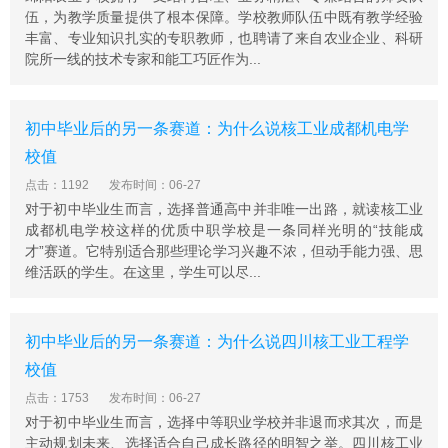
业技能强。学校 “双师型”教师比例居成都市前列，参加成
伍，为教学质量提供了根本保障。学校教师队伍中既有教学经验
都市教师大比武成绩优异。
丰富、专业知识扎实的专职教师，也聘请了来自农业企业、科研
成都市现代制造职业技术学校办学特色
院所一线的技术专家和能工巧匠作为...
学校秉承“教学做合一，德才能相长”，“育人为先，能力为
本，面向市场、强化就业、服务经济”的办学理念，以“让
初中毕业后的另一条赛道：为什么说核工业成都机电学
学生喜欢、让家长放心，让企业满意”为目标，着力打
造“名师、实训、专业、文化”四大品牌，提升教师素质，
校值
提升学生技能水平，推进校园职业化，按照“教师师傅一体
点击：1192
发布时间：06-27
化、学生员工一体化、理论实践一体化，教室车间一体
对于初中毕业生而言，选择普通高中并非唯一出路，就读核工业
化”的理念，改革以学校和课堂为中心的传统的人才培养模
成都机电学校这样的优质中职学校是一条同样光明的“技能成
式，积极推进工学结合、校企合作、顶岗实习，积极开展
才”赛道。它特别适合那些理论学习兴趣不浓，但动手能力强、思
维活跃的学生。在这里，学生可以尽...
专项“实训周、实训月、技能竞赛月”活动，学生参加省市
技能大赛取得了优异成绩，连年获得四川省、成都市多项
技能大赛一等奖。学校形成了“培养模式新，办学机制活、
初中毕业后的另一条赛道：为什么说四川核工业工程学
产教结合好，职业文化浓”的办学特色。
校值
学校办学29年来成效显着，先后荣获四川省校风示范学
点击：1753
发布时间：06-27
校、四川省绿色学校、四川省职业教育改革创新先进单
对于初中毕业生而言，选择中等职业学校并非退而求其次，而是
位、四川省依法治校示范校、成都市首批示范性中等职业
主动规划未来、选择适合自己成长路径的明智之举。四川核工业