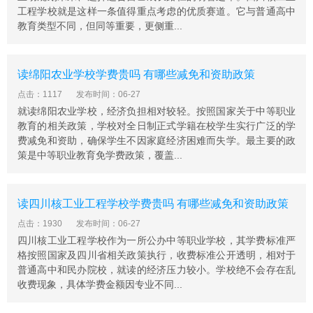
学校、成都市机械制造职教集团牵头单位，成都市职业教
工程学校就是这样一条值得重点考虑的优质赛道。它与普通高中
育先进集体、成都市德育工作先进集体、成都市心理健康
教育类型不同，但同等重要，更侧重...
教育实验学校、成都市专业技术人员继续教育基地等荣誉
称号，是一所专业设置合理、师资力量雄厚、办学成果显
着、社会声誉较高的高水平的公办职业学校。
读绵阳农业学校学费贵吗 有哪些减免和资助政策
点击：1117
发布时间：06-27
就读绵阳农业学校，经济负担相对较轻。按照国家关于中等职业
教育的相关政策，学校对全日制正式学籍在校学生实行广泛的学
费减免和资助，确保学生不因家庭经济困难而失学。最主要的政
策是中等职业教育免学费政策，覆盖...
读四川核工业工程学校学费贵吗 有哪些减免和资助政策
点击：1930
发布时间：06-27
四川核工业工程学校作为一所公办中等职业学校，其学费标准严
格按照国家及四川省相关政策执行，收费标准公开透明，相对于
普通高中和民办院校，就读的经济压力较小。学校绝不会存在乱
收费现象，具体学费金额因专业不同...