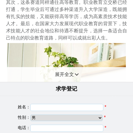
其次，这条赛道同样通往高等教育。职业教育立交桥已经
打通，学生毕业后可通过多种渠道升入大学深造，既能拥
有扎实的技能，又能获得高等学历，成为高素质技术技能
人才。最后，在国家大力发展现代职业教育的背景下，技
术技能人才的社会地位和待遇不断提升，选择一条适合自
己特点的职业教育道路，同样可以成就出彩人生。
展开全文
求学登记
成都现代制造职业技术学校基础信息
姓名：
*
建校日期：
1985
性别：
*
院校类型：
职业学校
电话：
*
学校地址：
四川省成都市新都区新都镇新军路283号