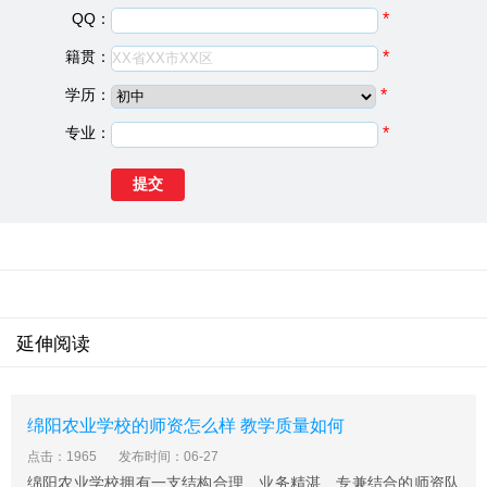
成都市现代制造职业技术学校简介
QQ：
*
校园占地185亩，建筑面积8万多平方米。学校拥有先进的
籍贯：
*
教学设施设备，藏书10万册;建有多功能校园网，学校有微
学历：
*
机室16个，教学用计算机800余台;实验(作)室52个，体卫
设施齐全，现已建成机械加工和数控技术两大实训基地以
专业：
*
及计算机实训中心、高星级饭店运营与管理实训中心、电
子实训中心。
成都市现代制造职业技术学校专业设置
机电技术应用(省级重点专业)、高星级饭店运营务与管理
(省级重点专业)、电子技术应用(市级重点专业)、计算机及
运用(市级重点专业)、学前教育(市级重点专业)、数控技术
应用、会计、物流管理等8个专业。
延伸阅读
成都市现代制造职业技术学校师资力量
现有专任教师289人，其中骨干教师85名、研究生14人、
本科学历247人，中学高级教师 72人，“双师型”教师148
绵阳农业学校的师资怎么样 教学质量如何
人。学校有省市专业指导委员会主任、副主任委员8人，
点击：1965
发布时间：06-27
国家职业技能考核测试员18人，学校教师教学水平高、专
绵阳农业学校拥有一支结构合理、业务精湛、专兼结合的师资队