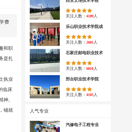
西安文理技术学校
关注人数：
人
4109
学费
乐山职业技术学院成
关注人数：
人
2601
趣和职
石家庄邮电职业技术
务是扎
关注人数：
人
6810
士执业
邢台职业技术学院
的临床
关注人数：
人
4105
精神。
，铺就
人气专业
汽修电子工程专业