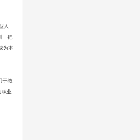
型人
训，把
成为本
用于教
山职业