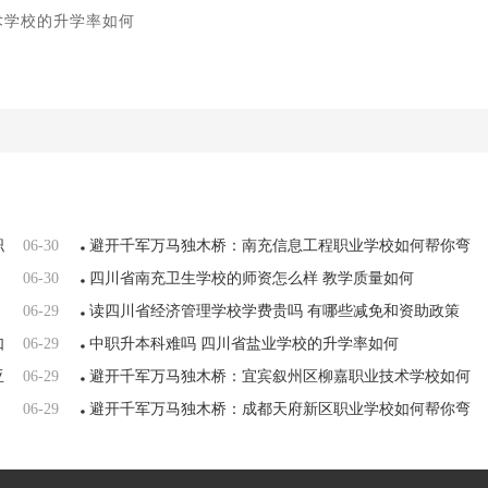
术学校的升学率如何
职
06-30
避开千军万马独木桥：南充信息工程职业学校如何帮你弯
06-30
道超车
四川省南充卫生学校的师资怎么样 教学质量如何
06-29
读四川省经济管理学校学费贵吗 有哪些减免和资助政策
如
06-29
中职升本科难吗 四川省盐业学校的升学率如何
亚
06-29
避开千军万马独木桥：宜宾叙州区柳嘉职业技术学校如何
06-29
帮你弯道超车
避开千军万马独木桥：成都天府新区职业学校如何帮你弯
道超车