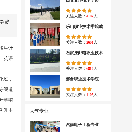
西安文理技术学校
关注人数：
人
4109
学费
乐山职业技术学院成
关注人数：
人
2601
招生计
石家庄邮电职业技术
、英语
关注人数：
人
6810
化班，
邢台职业技术学院
等渠道
关注人数：
人
4105
升学辅
功升本
人气专业
汽修电子工程专业