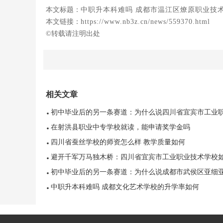
本文标题：
中职升本科难吗 成都市温江区燎原职业技
本文链接：
https://www.nb3z.cn/news/559370.html
©转载请注明出处
相关文章
初中毕业后的另一条赛道：为什么说四川省宜宾市工业
业技术学校值得考虑
在射洪县职业中专学校就读，能申请奖学金吗
四川省蚕丝学校的师资怎么样 教学质量如何
避开千军万马独木桥：四川省宜宾市工业职业技术学校
何帮你弯道超车
初中毕业后的另一条赛道：为什么说成都市武侯区亚细
职业学校值得考虑
中职升本科难吗 成都文化艺术学校的升学率如何