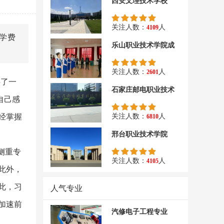
西安文理技术学校
关注人数：
人
4109
学费
乐山职业技术学院成
关注人数：
人
2601
供了一
石家庄邮电职业技术
自己感
经掌握
关注人数：
人
6810
邢台职业技术学院
侧重专
关注人数：
人
4105
此外，
此，习
人气专业
加速前
汽修电子工程专业