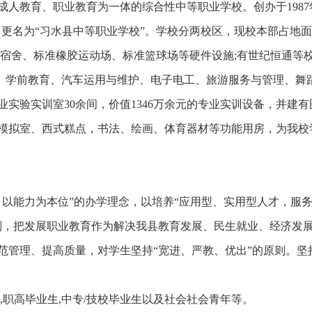
集成人教育、职业教育为一体的综合性中等职业学校。创办于1987
9月更名为“习水县中等职业学校”。学校分两校区，现校本部占地
学生宿舍、标准橡胶运动场、标准篮球场等硬件设施;有世纪恒通等
用、学前教育、汽车运用与维护、电子电工、旅游服务与管理、舞
实验实训室30余间，价值1346万余元的专业实训设备，并建有
模拟室、西式糕点，书法、绘画、体育器材等功能用房，为我校
，以能力为本位”的办学理念，以培养“应用型、实用型人才，服
划，把发展职业教育作为解决我县教育发展、民生就业、经济发
范管理、提高质量，对学生坚持“宽进、严教、优出”的原则。坚
,职高毕业生,中专/技校毕业生以及社会社会青年等。