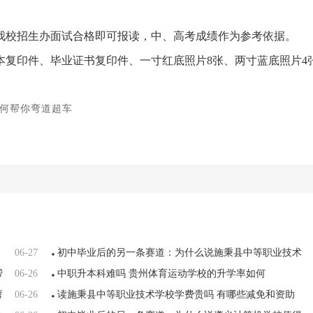
到我校招生办面试合格即可报读，中、高考成绩作为参考依据。
本复印件、毕业证书复印件、一寸红底照片8张、两寸蓝底照片4
何帮你弯道超车
06-27
初中毕业后的另一条赛道：为什么说施秉县中等职业技术
帮
06-26
学校值得考虑
中职升本科难吗 贵州体育运动学校的升学率如何
弯
06-26
读施秉县中等职业技术学校学费贵吗 有哪些减免和资助