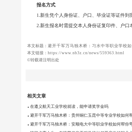
报名方式
1.新生凭个人身份证、户口、毕业证等证件
2.新生报名时需提交本人身份证复印件、户口
本文标题：
避开千军万马独木桥：习水中等职业学校如
本文链接：
https://www.nb3z.cn/news/559363.html
©转载请注明出处
相关文章
在遵义航天工业学校就读，能申请奖学金吗
避开千军万马独木桥：贵州铜仁玉昆中等专业学校如何
你弯道超车
避开千军万马独木桥：安顺电大中等职业学校如何帮你