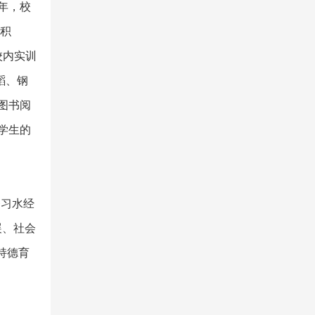
年，校
面积
校内实训
蹈、钢
图书阅
学生的
务习水经
展、社会
持德育