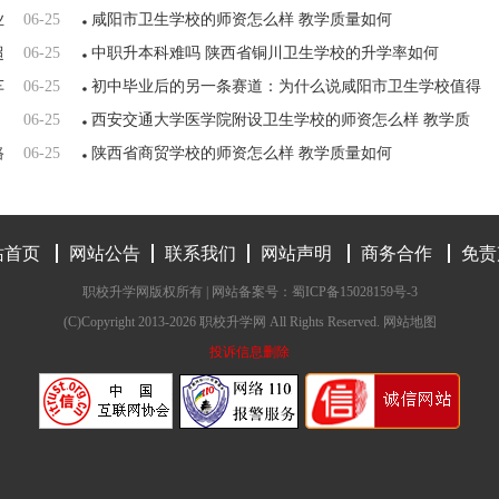
业
06-25
之路
咸阳市卫生学校的师资怎么样 教学质量如何
超
06-25
中职升本科难吗 陕西省铜川卫生学校的升学率如何
车
06-25
初中毕业后的另一条赛道：为什么说咸阳市卫生学校值得
06-25
考虑
西安交通大学医学院附设卫生学校的师资怎么样 教学质
路
06-25
量如何
陕西省商贸学校的师资怎么样 教学质量如何
站首页
网站公告
联系我们
网站声明
商务合作
免责
职校升学网版权所有 | 网站备案号：
蜀ICP备15028159号-3
(C)Copyright 2013-2026 职校升学网 All Rights Reserved.
网站地图
投诉信息删除