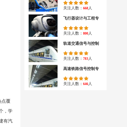
关注人数：
人
668
飞行器设计与工程专
关注人数：
人
800
轨道交通信号与控制
关注人数：
人
783
高速铁路信号控制专
关注人数：
人
646
热点覆
个，学
校建有汽