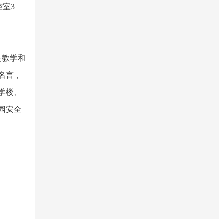
室3
足教学和
名言，
学楼、
园安全