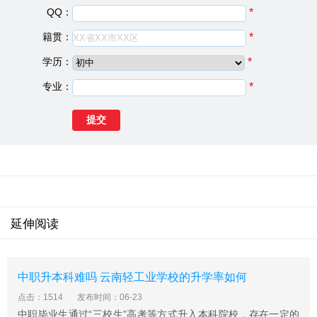
QQ：
*
籍贯：
*
学历：
*
云南省曲靖农业学校基础信息
建校日期：
1956
专业：
*
院校类型：
中专学校
学校地址：
云南省曲靖市麒麟区
云南省曲靖农业学校概况
云南省曲靖农业学校学校现有在职在编教职工146人，其
中专兼职教师102人，专兼职教师123人(其中高级职称41
人，中级职称49人，双师型教师40人)，省级学科带头人5
人，市级学科带头人10人，享受市级政府特殊津贴2人，
延伸阅读
毕业及在读研究生39人，教师中本科及以上学历95人，占
教师总数的77%以上。近年来，教师参与国家教育部十一
五规划课题研究3项、省级立项课题1项，编写国家教育部
中职升本科难吗 云南轻工业学校的升学率如何
规划教材1部、农业部规划教材5部，参加编写各类教材累
点击：1514
发布时间：06-23
计达10多部，在国家级、省部级、地市级及校刊上发表论
中职毕业生通过“三校生”高考等方式升入本科院校，存在一定的