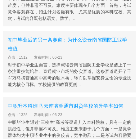
文200余篇。校刊《曲靖农业教育》获省优秀连续性内部
难度，但并非遥不可及。难度主要体现在几个方面：首先，考试
出版刊物奖。注重科研成果向现实生产力的转化，农校中
竞争客观存在，招生计划名额有限，尤其是优质的本科院校。其
秋月饼市场走俏，乳制品生产、花卉生产等市场前景看
次，考试内容既包括语文、数学、...
好。学校现开设有养殖、兽医、农林、信息技术、经贸管
理、工程建筑、公关文秘、食品加工检验等九个专业大类
二十六个专业，形成了中专教育、成人高等教育和各类岗
初中毕业后的另一条赛道：为什么说云南省国防工业学
位培训共同发展的格局。2008年在籍学生达6241人，其中
校值
普通中专学生5079人，各种函授本(专)科、硕士研究生学
点击：1512
发布时间：06-23
员1162人。毕业生就业率多年来一直保持在95%以上。现
对于初中毕业生而言，选择就读云南省国防工业学校是踏上了一
已发展成为一所立足曲靖，面向云南，服务全国，以农为
条注重技能培养、直通就业市场的务实赛道。这条赛道避开了千
主，多专业协调发展的综合型国家级重点中专。与中国农
军万马挤普通高中高考的独木桥，转而以掌握安身立命的专业技
业大学、云南农业大学、西南林学院等高校联办的各类函
能为核心目标。学校提供的教育更侧...
授本(专)科学员有1402人。
中职升本科难吗 云南省昭通市财贸学校的升学率如何
点击：1325
发布时间：06-23
中职毕业生通过“三校生”高考等渠道升入本科院校，具有一定的
挑战性，但并非遥不可及。难度主要来源于几个方面：一是竞争
群体均为中职毕业生中的佼佼者，竞争激烈；二是考试内容需要