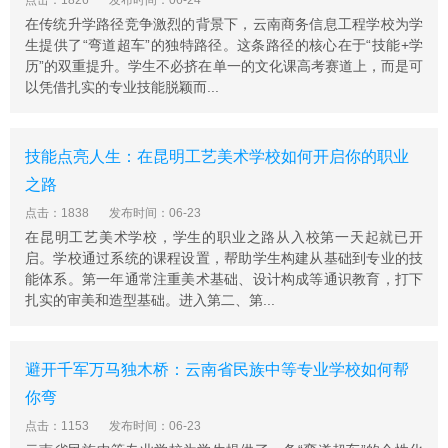
点击：1826
发布时间：06-24
1977年，学校被确定为云南省工商管理定点培训院校;200
在传统升学路径竞争激烈的背景下，云南商务信息工程学校为学
2年，学校建立了国家级计算机职业资格培训站和考试站;2
生提供了“弯道超车”的独特路径。这条路径的核心在于“技能+学
003年被确定为昭通市再就业培训中心机构;2004年荣获云
历”的双重提升。学生不必挤在单一的文化课高考赛道上，而是可
南省职业学校教育教学质量评比一等奖。昭通财校为社会
以凭借扎实的专业技能脱颖而...
培养了大量合格的经济管理人才，为地方经济建设作出了
贡献，被誉为“昭通经济管理人才成长的摇篮”。
昭通财校曾创造过计划经济时代的辉煌，经历过市场转型
技能点亮人生：在昆明工艺美术学校如何开启你的职业
期的艰难，随着国家加大对职业技术教育的投入，必将迎
之路
来进一步发展的春天。
点击：1838
发布时间：06-23
在昆明工艺美术学校，学生的职业之路从入校第一天起就已开
启。学校通过系统的课程设置，帮助学生构建从基础到专业的技
能体系。第一年通常注重美术基础、设计构成等通识教育，打下
扎实的审美和造型基础。进入第二、第...
避开千军万马独木桥：云南省民族中等专业学校如何帮
你弯
点击：1153
发布时间：06-23