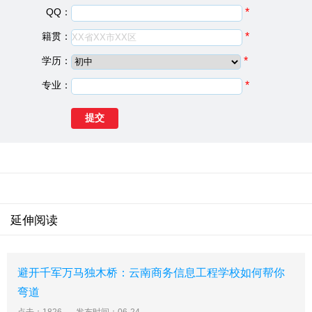
QQ：
*
建校日期：
1987
院校类型：
中专学校
籍贯：
*
学校地址：
云南省昭通市凤霞路106号
学历：
*
云南省昭通市财贸学校概况
专业：
*
云南省昭通市财贸学校是云南省人民政府于1987年正式批
准建立的七所中专学校之一，其前身是昭通专区财贸干部
学校(始建于1959年)，是昭通唯一的国有经济类中专学
校，隶属昭通市教育局。学校历经二十多年的发展历史，
现教学硬件齐全，新建有目前市内学校中先进的多媒体教
育，拥有计算机300多台;师资力量雄厚，具备从事经济管
理学科教学的合理师资结婚，秉承“崇德守法、诚信务实、
习能报国”的校训，培养了中专生5000余名，会计函校中
延伸阅读
专生1300余名，各种培训人员累计达42000余名。现有在
校大中专生近3000名。本着“立足财经、面向社会、确保
质量、提高效益、稳步发展”的办学指导思想，积极探索办
避开千军万马独木桥：云南商务信息工程学校如何帮你
学新思路，与省内外经济类高校联会开办函授专、本科班
弯道
及远程教育，现有在校专、本科生1669人。