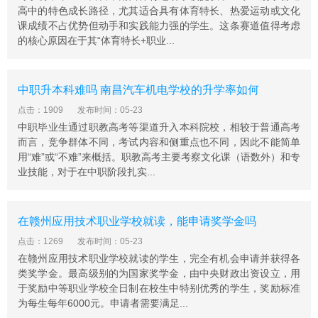
高中的特色成长路径，尤其适合具有体育特长、热爱运动或文化
2003年被省教育厅、省劳动厅和社会保障厅、省经贸委评
课成绩不占优势但动手和实践能力强的学生。这条赛道值得考虑
为“江西省职业教育先进单位”。
的核心原因在于其“体育特长+职业...
2003-2005年被江西省水利厅评为“全省水利系统年度文明
单位”。
2007年荣获“江西省第二届技工院校职业技能竞赛优委组
中职升本科难吗 南昌汽车机电学校的升学率如何
织奖”。
点击：1909
发布时间：05-23
2003年至2007年连续五年被江西省劳动和社会保障厅评
中职毕业生通过职教高考等渠道升入本科院校，相较于普通高考
而言，竞争群体不同，考试内容和侧重点也不同，因此不能简单
为“技工学校先进单位”。
用“难”或“不难”来概括。职教高考主要考察文化课（语数外）和专
2009年被省教育厅评为江西省中等职业学校毕业生就业先
业技能，对于在中职阶段扎实...
进单位。
2009年被水利部确认为“全国水利职业教育示范院校建设
单位”。
在赣州应用技术职业学校就读，能申请奖学金吗
2009年被省教育厅评为全省2009年中职招生工作先进单位
点击：1269
发布时间：05-23
和全省资助工作先进集体单位。
在赣州应用技术职业学校就读的学生，完全有机会申请并获得各
类奖学金。最高级别的为国家奖学金，由中央财政出资设立，用
2009年全国水利职业院校技能竞赛一等奖等荣誉称号 。
于奖励中等职业学校全日制在校生中特别优秀的学生，奖励标准
为每生每年6000元。申请者需要满足...