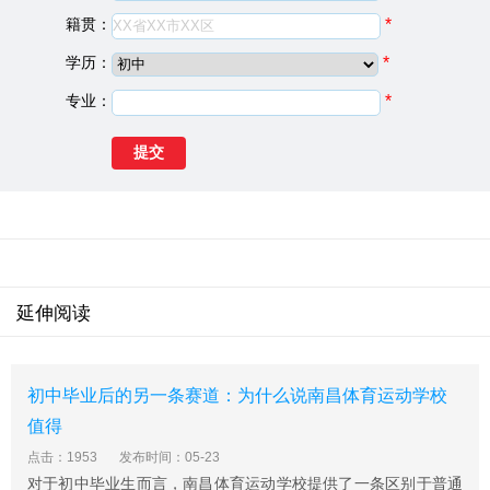
籍贯：
*
院校类型：
中专学校
学校地址：
江西省南昌市经济技术开发区北山路99号
学历：
*
江西水利水电学校简介
专业：
*
江西省水利水电学校学校创建于1956年，隶属江西省水利
厅。1985年由新建县石岗镇迁至南昌市赣江北大道39 6
号。学校地处南昌市政治、经济、文化中心红谷滩新区，
校园绿树成荫、环境优美，占地面积为103.9亩，建筑面积
为52638平方米。
江西水利水电学校师资力量雄厚
学校坚持人才强校战略，建设了一支师德高尚、作风过
延伸阅读
硬、经验丰富的高素质专业化师资队伍，现有教职工300
余人，专任教师179余人，其中，教授7人，副教授67人，
占专任教师总数的39%，拥有多名全国优秀教师、国家水
利职业教育名师和全国水利、机电等高技能人才和技术能
初中毕业后的另一条赛道：为什么说南昌体育运动学校
手，近年来，承担省级以上课题16项，公开发表论文60多
值得
篇，出版专著与教材50多部，教科研能力增强。
点击：1953
发布时间：05-23
江西水利水电学校获得荣誉
对于初中毕业生而言，南昌体育运动学校提供了一条区别于普通