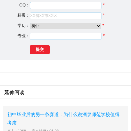
QQ：
*
院校类型：
中专学校
籍贯：
*
学校地址：
庆阳市西峰区长庆大道
庆阳理工中等专业学校是2009年4月经省教育厅、省发改
学历：
*
委批准成立的一所综合性职业中专学校，整合了庆阳工
专业：
*
校、庆阳财校、庆阳商校、庆阳会计函授学校。学校占地
257亩，总建筑面积57796.96平方米。目前已经建成综合
办公楼、教学楼、综合实训楼、学生公寓楼、餐饮楼，有
实验室37间，大型机修实训车间一个，可满足机械、电
工、电子、数控、汽车检测、建筑测量等专业约3000多个
工位的实习实训。本着超前规划、分期实施的理念，在学
校北侧预留360亩教学用地，用于学校二期发展，整个工
程完工后，学校大、中专学历教育在校规模达到10000
延伸阅读
人，农民工、"两后生"及其他职业技能培训达到年5000人
以上。
庆阳理工中等专业学校发展前景
初中毕业后的另一条赛道：为什么说酒泉师范学校值得
庆阳理工中等专业学校是一所新建的、综合性的中等专业
考虑
学校。学校已建成教学楼、实训大楼、学生公寓楼、综合
办公楼等60000平方米的主体工程，办学规模在三年内达