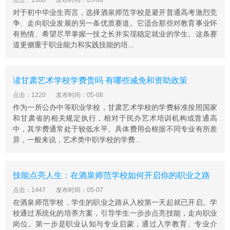
点击：1368
发布时间：05-08
到10000人。专业将由建筑工程、计算机应用、汽车检
对于初中毕业生而言，选择酒泉师范学校是避开普通高考激烈竞
争、走向职业发展的另一条优质赛道。它适合那些对教育事业怀
测、电子、机电、石油工程、综合机械化采煤、机械加工
有热情、希望尽早掌握一技之长并实现稳定就业的学生。这条赛
技术、电子商务、市场营销、会计电算化等12个专业发展
道更侧重于职业能力和实践技能的培...
到30多个。根据学校发展的能力和规模，将择机申报高职
学院。学校将根据区域、行业发展和劳动力市场的实际需
求，组织实施好"技能型人才培养培训工程"，实现"工业强
读甘肃艺术学校学费贵吗 有哪些减免和资助政策
市"战略，加快培养现代制造业和现代服务业紧缺的技能型
点击：1220
发布时间：05-08
人才。"十二五"期间，结合全市发展"黑绿文红"四大支柱产
作为一所公办中等职业学校，甘肃艺术学校的学费标准按照国家
业的需要，在建筑工程技术、机械加工技术、电子电工技
和甘肃省的相关规定执行，相对于民办艺术培训机构或普通高
术、综合机械化采煤、石油工程等专业领域共培养3.5万名
中，其学费通常处于较低水平。具体费用会根据不同专业有所差
急需的技能型人才，在地方经济建设中充分发挥积极的作
异，一般来说，艺术类中职学校的学费...
用。
技能点亮人生：在酒泉师范学校如何开启你的职业之路
点击：1447
发布时间：05-07
在酒泉师范学校，学生的职业之路从入校第一天起就已开启。学
校通过系统化的培养方案，引导学生一步步点亮技能，走向职业
岗位。第一步是职业认知与专业启蒙，通过入学教育、专业介