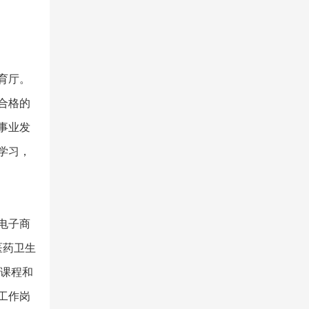
育厅。
合格的
事业发
学习，
电子商
医药卫生
础课程和
工作岗