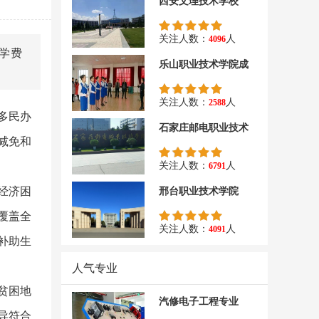
西安文理技术学校
关注人数：
人
4096
学费
乐山职业技术学院成
关注人数：
人
2588
多民办
石家庄邮电职业技术
减免和
关注人数：
人
6791
经济困
邢台职业技术学院
覆盖全
关注人数：
人
4091
补助生
人气专业
贫困地
汽修电子工程专业
导符合