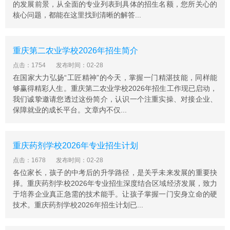
的发展前景，从全面的专业列表到具体的招生名额，您所关心的
学校办学理念先进，实验实训条件好，教学质量高，曾获
核心问题，都能在这里找到清晰的解答...
国家民政部“自律诚信建设”先进单位、历年渝中区“民办教
育优质学校”、“民办教育先进学校”、“民办教育先进单
位”，市民政局2012年表彰的民办先进单位。
重庆第二农业学校2026年招生简介
重庆知行卫生学校荣誉
点击：1754
发布时间：02-28
党支部获石油路党工委先进党支部，“五个好”先进党组
在国家大力弘扬“工匠精神”的今天，掌握一门精湛技能，同样能
织、渝中区委“两新”先进基层党组织等荣誉称号。
够赢得精彩人生。重庆第二农业学校2026年招生工作现已启动，
我们诚挚邀请您透过这份简介，认识一个注重实操、对接企业、
学校校长荣获重庆市教委2010年民办教育先进个人，获20
保障就业的成长平台。文章内不仅...
10年渝中区委区府第二届优秀中国特色社会主义建设者称
号，先进党务工作者，优秀共产党员等荣誉。学校诸领导
干部也获取多个优秀共产党员和先进党务工作者称号。
重庆药剂学校2026年专业招生计划
在2013年上半年由市教委、市卫生局联合组织的护理专业
点击：1678
发布时间：02-28
设置评估检查中获全市第一名，我校2010级3名学生参加
各位家长，孩子的中考后的升学路径，是关乎未来发展的重要抉
全市护理技能大赛，一人获二等奖，一人获三等奖。
择。重庆药剂学校2026年专业招生深度结合区域经济发展，致力
于培养企业真正急需的技术能手。让孩子掌握一门安身立命的硬
2010级胡倩同学获全国护理技能大赛三等奖。
技术。重庆药剂学校2026年招生计划已...
重庆知行卫生学校毕业待遇
1、学籍与毕业证书。新生注册重庆知行卫生学校学籍，