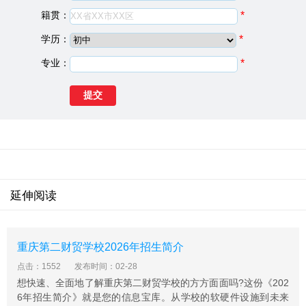
院校类型：
中专学校
籍贯：
*
学校地址：
沙坪坝壮志路2号（西南政法大学老校区内）
学历：
*
重庆知行卫生学校(原重庆知行科技学校)位于重庆市渝中
专业：
*
区鹅岭正街186号，在2013年全市护理专业设置认定评估
中获全市第一名，被市卫生局誉为“办护理专业的精品学
校”。
学校校园幽静，设施齐全，具有良好的读书学习环境，现
有在校学生两千余人。
我校与重庆医科大学卫生学校联合举办护理专业普通中专
班近十年，执行重庆医科大学卫生学校的教学计划，主要
由重医大、重医附二院和重庆医药高等专科学校的优秀教
延伸阅读
师进行教学。
重庆知行卫生学校实习
重医附二院、重庆市第一人民医院、市三院、急救中心、
重庆第二财贸学校2026年招生简介
市肿瘤医院、学府医院、重钢总医院、特钢医院、西铝医
点击：1552
发布时间：02-28
院、嘉陵医院等医院是实习基地。
想快速、全面地了解重庆第二财贸学校的方方面面吗?这份《202
6年招生简介》就是您的信息宝库。从学校的软硬件设施到未来
重庆知行卫生学校办学理念