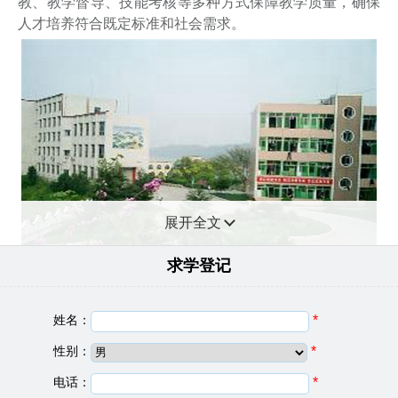
教、教学督导、技能考核等多种方式保障教学质量，确保
人才培养符合既定标准和社会需求。
展开全文
求学登记
德阳科贸职业学院中职部基础信息
姓名：
*
建校日期：
2018
性别：
*
院校类型：
中专学校
学校地址：
四川省德阳市广汉市三星堆大道东段122号
电话：
*