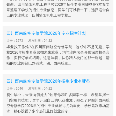
全实训室、数据采集与监视控制实训室、传感技术实训
钥匙。四川简阳机电工程学校2026年招生专业有哪些呢?本篇文
室、智能家居综合实训室、嵌入式技术实训室、物联网系
章整理了学校的招生专业信息，同学们可以看一下，选择适合自
己的专业就读，四川简阳机电工程学校...
统集成实训室、RFID应用实训室、大数据分析平台、物联
网云平台、智能制造生产过程执行管理平台、云应用系统
开发平台、智能制造生产线等50多个校内校外实验实训基
四川西南航空专修学院2026年专业招生计划
地及实训室。
点击：1273
发布时间：04-22
德阳科贸职业学院中职部师资力量
毕业找工作难?在四川西南航空专修学院，这或许不是问题。学
学院拥有一支由教授、副教授、高级工程师组成的高职
校2026年招生专业紧扣未来就业，均与业内名企开展深度校企合
称、高水平、高学历的优秀教师队伍。其中，副高以上职
作，实行订单式培养。这意味着，从你踏入校门的那一刻起，清
称48%，硕士研究生35%，“双师型”教师42%，四川省学
晰的职业路径已然铺就。四川西南航空...
科、学术带头人 6名。
招生要求
四川西南航空专修学院2026年招生专业有哪些
学生须符合各专业国家体检标准，无色盲、色弱、纹身。
点击：1646
发布时间：04-22
女生身高155cm以上，男生身高165cm以上。
初中毕业，未来向何处去?如果你和许多同学一样，希望掌握一
报名条件
门实用的技能，尽早开启自己的职业生涯，那么了解四川西南航
经注册具有正式学籍的学校毕业生，坚持四项基本原则，
空专修学院2026年的招生专业就显得尤为重要。学校紧跟市场需
具有坚定正确的政治方向，遵纪守法，道德品质良好，学
求，精心设置了多个热门且好就业的专...