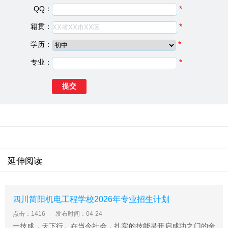
德阳科贸职业学院(原四川师范大学广汉校区)是经四川省
QQ：
*
人民政府批准、教育部备案的统招全日制普通高等院校，
籍贯：
*
教育部公布的全国七所、西南地区唯一一所“互联网+中国
制造2025”产教融合促进计划建设院校。学院依托四川师
学历：
*
范大学雄厚的办学资源，以区域产业经济发展及高新技术
专业：
*
企业人才需求设置专业，强化以人工智能为底色，凸显“互
联网+”元素的人才培养模式，特色专业打造出具有省内一
流品质，传统专业彰显适应新经济模式的智慧智能因子，
使学生具备高新技术迅速迭代与发展形势下的高质量就业
创业能力。
德阳科贸职业学院中职部概况
现设有6个系、2个部、18个专业34个专业方向。恢弘大气
的600余亩生态花园式校园、完备的实验实训条件、成熟
延伸阅读
的后勤保障以及便捷发达的交通条件，为培养适应“中国制
造2025”国家战略、工业4.0发展亟需的生产、建设、服务
和管理一线的高素质技术技能型应用人才提供了保障。
四川简阳机电工程学校2026年专业招生计划
德阳科贸职业学院中职部教学建设
点击：1416
发布时间：04-24
舍建筑已完成15万平方米，目前已建有数据通信及网络安
一技成，天下行。在当今社会，扎实的技能是开启成功之门的金