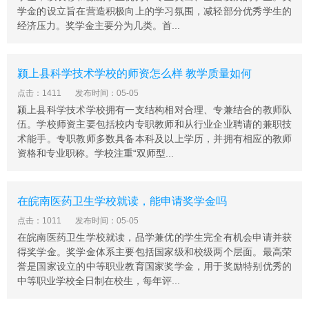
成绩要求：需达到学校规定的最低分数标准。
学金的设立旨在营造积极向上的学习氛围，减轻部分优秀学生的
面试要求
经济压力。奖学金主要分为几类。首...
部分专业需通过面试，具体安排以学校通知为准
注意事项
颍上县科学技术学校的师资怎么样 教学质量如何
身体条件：听力正常、无色盲色弱，矫正视力镜片度数不
点击：1411
发布时间：05-05
超过800度。
颍上县科学技术学校拥有一支结构相对合理、专兼结合的教师队
身高建议：男生建议身高165cm以上，女生建议158cm以
伍。学校师资主要包括校内专职教师和从行业企业聘请的兼职技
上。
术能手。专职教师多数具备本科及以上学历，并拥有相应的教师
资格和专业职称。学校注重“双师型...
在皖南医药卫生学校就读，能申请奖学金吗
点击：1011
发布时间：05-05
在皖南医药卫生学校就读，品学兼优的学生完全有机会申请并获
得奖学金。奖学金体系主要包括国家级和校级两个层面。最高荣
誉是国家设立的中等职业教育国家奖学金，用于奖励特别优秀的
中等职业学校全日制在校生，每年评...