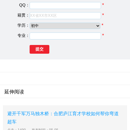
QQ：
*
芜湖地区卫生学校基础信息
籍贯：
*
建校日期：
1973
学历：
*
院校类型：
中专学校
专业：
*
学校地址：
安徽省芜湖市镜湖区砻坊路
芜湖地区卫生学校简介
我校建于1973年，迄今已有43年建校历史，是安徽省以护
理专业为特色的综合性国家中职学校。在我国中职教育
上，是全国第一家开设口腔工艺技术专业，第二家开设口
腔医学专业的学校，也是香港华夏基金会、世界银行卫Ⅵ
项目援助学校，座落在风景秀丽的江城芜湖市。学校占地
面积80余亩，建筑面积2万余平方米;目前我校开设护理、
延伸阅读
护理(口腔护理方向)、口腔工艺技术等专业。学校于2006
年被评为省级示范中等职业学校，其中口腔工艺技术专业
于2005年被评为安徽省中等职业学校省级示范专业。
避开千军万马独木桥：合肥庐江育才学校如何帮你弯道
芜湖地区卫生学校办学历史
超车
我校2008年划部分归宣城职业技术学院管理，成立皖南医