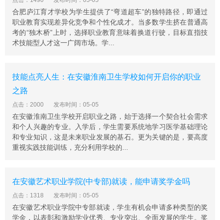
点击：1490
发布时间：05-05
药卫生学校。其他一半以上移交给芜湖市，致2015年学校
合肥庐江育才学校为学生提供了“弯道超车”的独特路径，即通过
招生规模缩小，共计招生262人。2016年学校在校生(含高
职业教育实现差异化竞争和个性化成才。当多数学生挤在普通高
职前三年学生)为1297人，毕业生为761人。2016年现今培
考的“独木桥”上时，选择职业教育意味着换道行驶，目标直指技
训业务已拓展至医护英语、医学信息计算机等业务培训，
术技能型人才这一广阔市场。学...
年培训量达502余人次。
芜湖地区卫生学校继续升学
技能点亮人生：在安徽淮南卫生学校如何开启你的职业
三年制普通中专，毕业颁发省教育厅验印的普通中专毕业
之路
证。护理、助产专业学生毕业当年可参加护士执业资格考
试。医学检验技术、医学影像技术、药剂、康复技术专业
点击：2000
发布时间：05-05
学生毕业后可参加相应的资格考试。中专生毕业当年可参
在安徽淮南卫生学校开启职业之路，始于选择一个契合社会需求
和个人兴趣的专业。入学后，学生需要系统地学习医学基础理论
加对口升学考试、普通高考，(3+3模式)进入高等院校学
和专业知识，这是未来职业发展的基石。更为关键的是，要高度
习，毕业时颁发全日制普通专科毕业证书。
重视实践技能训练，充分利用学校的...
报名预约
需提前通过学校官网或招生电话预约，节假日和周末需特
别注意预约要求。
在安徽艺术职业学院(中专部)就读，能申请奖学金吗
材料准备
点击：1318
发布时间：05-05
在安徽艺术职业学院中专部就读，学生有机会申请多种类型的奖
身份证明：考生需携带有效身份证件。
学金，以表彰和激励学业优秀、专业突出、全面发展的学生。奖