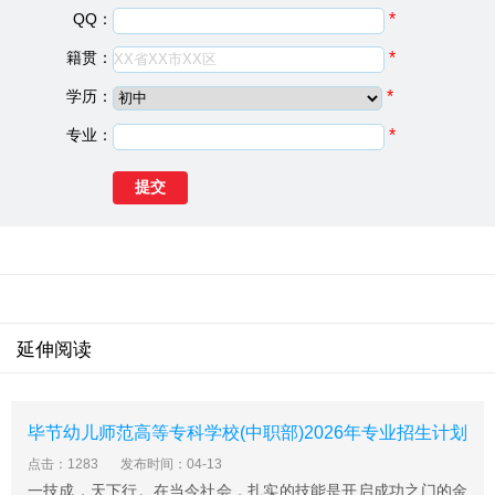
QQ：
*
计算机与数码产品维修
中专专业
计算机平面设计（广告装饰设计）
中专专业
籍贯：
*
计算机网络技术
中专专业
学历：
*
计算机应用
中专专业
学前教育（幼师）
中专专业
专业：
*
旅游与酒店管理
中专专业
服装设计与工艺
中专专业
电子商务
中专专业
市场营销
中专专业
会计电算化
中专专业
报名条件
1、男、女生不限，年龄在14—20周岁;
延伸阅读
2、身体健康，无传染疾病或重大病史;
3、未受刑事或行政处罚，未参与邪教组织，品行端正;
报名方式
毕节幼儿师范高等专科学校(中职部)2026年专业招生计划
凡符合学校招生条件的学生持户口簿、身份证、2张一寸
点击：1283
发布时间：04-13
彩色照片到学校招生就业办公室报名。高中毕业生可在学
一技成，天下行。在当今社会，扎实的技能是开启成功之门的金