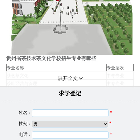
贵州省茶技术茶文化学校招生专业有哪些
专业名称
专业层次
茶艺茶文化
中专专业
展开全文
茶叶经营与管理
中专专业
茶叶生产与加工
中专专业
求学登记
数控技术应用
中专专业
工程造价
中专专业
姓名：
*
建筑工程施工
中专专业
印刷技术
中专专业
性别：
*
电子电器运用与维修
中专专业
电话：
*
汽车运用与维修
中专专业