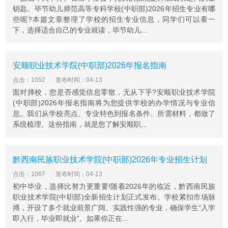
校网站上报名
钥匙。毕节幼儿师范高等专科学校(中职部)2026年招生专业有哪
些呢?本篇文章整理了学校的招生专业信息，同学们可以看一
贵州省茶技术茶文化学校基础信息
下，选择适合自己的专业就读，毕节幼儿...
建校日期：
1950
院校类型：
中专学校
学校地址：
安顺职业技术学院(中职部)2026年报名指南
贵阳市白云大道229号
学校简介
点击：1052
发布时间：04-13
面对择校，您是否感觉信息零散，无从下手?安顺职业技术学院
贵州省经济学校、贵州省茶技术茶文化学校是“两块牌子、
(中职部)2026年报名指南将为您提供学校的办学情况与专业信
一个机构”，是集财经、工科、茶文化一体的综合性国家级
息。我们从学校亮点、专业特色到报名条件、所需材料，都做了
示范学校、国家级重点中专。学校创办60多年来，办学规
系统梳理。这份指南，就是您了解安顺职...
模不断扩大，办学水平稳步提升，办学特色日益凸显，为
各行各业输送了6万多名经营、管理、服务等一线实用人
才，为贵州经济社会发展作出突出贡献，在贵州职业教育
黔西南民族职业技术学院(中职部)2026年专业招生计划
界发挥引领示范作用。
点击：1067
发布时间：04-13
初中毕业，选择比努力更重要!随着2026年的临近，黔西南民族
职业技术学院(中职部)全新招生计划正式发布。学校紧扣市场脉
搏，开设了多个就业前景广阔、实践性强的专业，确保学生“入学
即入行，毕业即就业”。如果你正在...