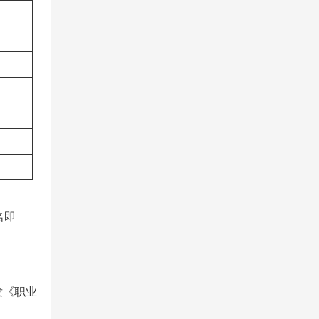
名即
发《职业