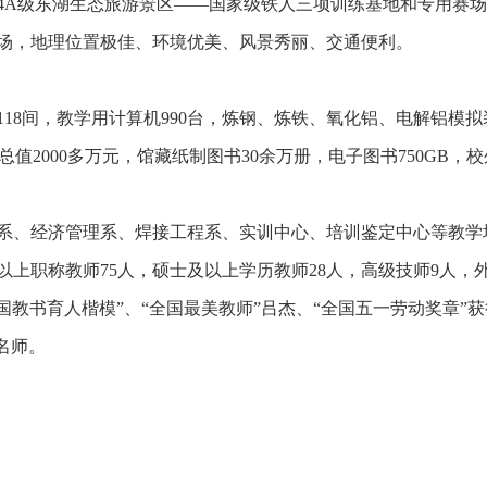
4A级东湖生态旅游景区——国家级铁人三项训练基地和专用赛
场，地理位置极佳、环境优美、风景秀丽、交通便利。
118间，教学用计算机990台，炼钢、炼铁、氧化铝、电解铝模拟
值2000多万元，馆藏纸制图书30余万册，电子图书750GB，
系、经济管理系、焊接工程系、实训中心、培训鉴定中心等教学
及以上职称教师75人，硕士及以上学历教师28人，高级技师9人，
国教书育人楷模”、“全国最美教师”吕杰、“全国五一劳动奖章”
名师。