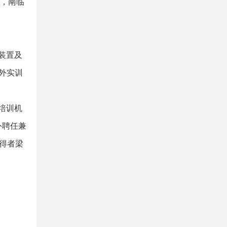
场，南临
装置及
校外实训
培训机
外聘任兼
获得者梁