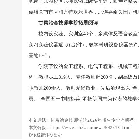
地带，东湖校区东接嘉酒城际快车道，西傍嘉峪关
嘉峪关南市区和方特欢乐世界，北连嘉峪关国际机
甘肃冶金技师学院拓展阅读
校内设实验、实训室43个，多媒体及语音教室
实习实验仪器近5万台(件)，教学科研设备仪器资产总
基地17个。
学院下设冶金工程系、电气工程系、机械工程
构，教职员工319人、专任教师近200名，副高级
职教师200余人。教师爱岗敬业，先后涌现出以“全
勇、“全国五一巾帼标兵”罗扬等同志为代表的教学
本文标题：
甘肃冶金技师学院2026年招生专业有哪些
本文链接：
https://www.nb3z.cn/news/542418.html
©转载请注明出处