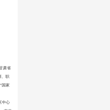
甘肃省
训、职
“国家
区中心