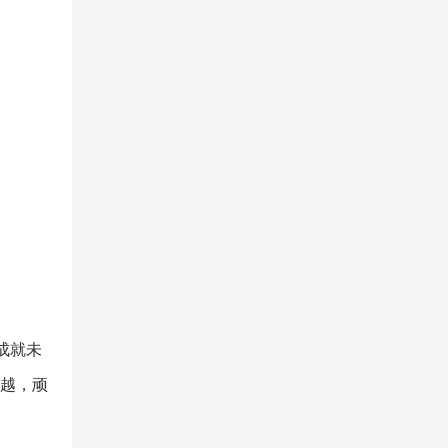
成就未
超越，顽