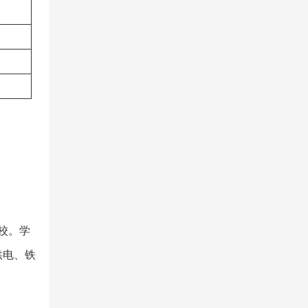
校。学
供电、铁