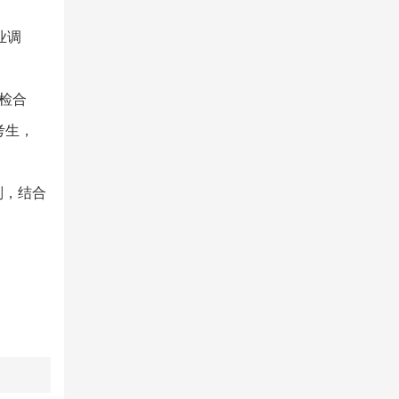
业调
检合
考生，
则，结合