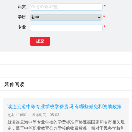
籍贯：
*
3、学生毕业后三个月没有推荐工作的(纯属学校原因)，学
校负责退还学生的全部学费
学历：
*
泰州市凤凰艺术学校招生专业有哪些
专业：
*
专业名称
专业层次
美术绘画
中专专业
舞蹈表演
中专专业
音乐
中专专业
泰州市凤凰艺术学校基础信息
建校日期：
2018
院校类型：
中专学校
延伸阅读
学校地址：
江苏省泰州市海陵区春晖路100号
泰州市凤凰艺术学校简介
泰州市凤凰艺术学校，是根据江苏省教育厅 2018《江苏省
读连云港中等专业学校学费贵吗 有哪些减免和资助政策
高质量普及高中阶段教育攻坚计划》而创办的综合文化艺
点击：1690
发布时间：05-03
术类中职学校，学习普高课程，参加普通高考和艺术高
就读连云港中等专业学校的学费标准严格遵循国家和省市相关规
考。学校坚定探索普职融通办学新模式，力求为每个孩子
定，属于中等职业教育公办学校的收费标准，相对于民办学校和