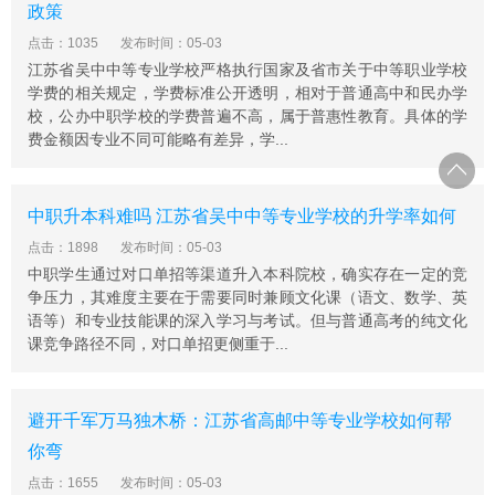
政策
好或对日语感兴趣的学生，选择日语参加高考，或准备赴
日留学。
点击：1035
发布时间：05-03
江苏省吴中中等专业学校严格执行国家及省市关于中等职业学校
泰州市凤凰艺术学校升学通道
学费的相关规定，学费标准公开透明，相对于普通高中和民办学
1、文化高考班：文化基础相对较好，学习普通高中文化
校，公办中职学校的学费普遍不高，属于普惠性教育。具体的学
课程，参加普通高考，冲刺本科院校。
费金额因专业不同可能略有差异，学...
2、艺术高考班：参加普通高考的同时，兼报艺术高考、
对口单招等，实现本科梦想。
中职升本科难吗 江苏省吴中中等专业学校的升学率如何
3、出国留学班：强化英语教学，或者选修日语，开辟出
国留学通道。
点击：1898
发布时间：05-03
中职学生通过对口单招等渠道升入本科院校，确实存在一定的竞
争压力，其难度主要在于需要同时兼顾文化课（语文、数学、英
语等）和专业技能课的深入学习与考试。但与普通高考的纯文化
课竞争路径不同，对口单招更侧重于...
避开千军万马独木桥：江苏省高邮中等专业学校如何帮
你弯
点击：1655
发布时间：05-03