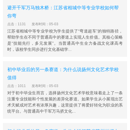
新模式，做到因材施教，个性化培养，学生可以根据自己
避开千军万马独木桥：江苏省相城中等专业学校如何帮
的学习基础和学习能力，自由选择普通高中高中文化课
你弯
程，或在高一结束时进行二次选择，选择普职融通课程。
在学习普通高中文化课程的同时，学校还开设各种艺术选
点击：1131
发布时间：05-03
江苏省相城中等专业学校为学生提供了“弯道超车”的独特路径，
修课，学生可以根据自己的兴趣爱好自由选择音乐、美
帮助学生在不同于普通高中的赛道上实现人生价值。其核心策略
术、舞蹈、传媒等艺术课程;这样学生既可以参加普通高中
是“技能先行，多元发展”。当普通高中生全力备战文化课高考
文化高考，也可以兼报艺术高考等其他高考方式。
时，该校学生同步进行文化基础学...
2.区位优势
学校位于泰州主城区泰州高教园区内，这里交通便捷、商
业繁荣、生活便利。校内教学楼、实验楼、图书馆、运动
初中毕业后的另一条赛道：为什么说扬州文化艺术学校
场、学生超市等教育教学生活设施应有尽有。
值得
3.资源优势
点击：1011
发布时间：05-03
学校毗邻南京师范大学泰州学院、南京理工大学科技学院
对于初中毕业生而言，选择扬州文化艺术学校意味着走上了一条
注重专业技能和个性发展的差异化赛道。如果学生从小展现出艺
等地方高校，通过联合办学、开辟第二课堂、建立实习基
术天赋或对艺术有浓厚兴趣，这里提供了将爱好转化为职业的系
地等方式，将市区众多的高校、博物馆、美术馆、纪念
统平台。与普通高中千军万马挤文化...
馆、大剧院以及文化创意园等作为学生参观游览、实践操
作、生活体验的社会大课堂，做到寓教于乐、身心两健、
知行合一。