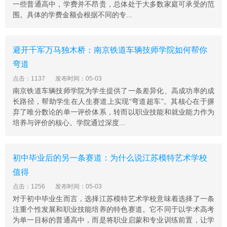
寻找到一条适合的成长之路。奋斗、积累、提升，泰州市
一些普通高中，学费并不昂贵，总体处于大多数家庭可承受的范
凤凰艺术学校以浴火重生的勇气奋勇前行，矢志打造特色
围。具体的学费金额会根据不同的专...
学校的品牌形象。
泰州市凤凰艺术学校师资队伍和教学管理
避开千军万马独木桥：南京铁道车辆技师学院如何帮你
学校现有省特级教师1人、教授级高级教师1人，另有区市
弯道
以上学科带头人6人、高级教师12人。学校绝大部分文化
点击：1137
发布时间：05-03
科老师具有多年高三毕业班执教经验，美术、音乐、舞蹈
南京铁道车辆技师学院为学生提供了一条差异化、高成功率的成
和传媒等艺术老师也均具有多年艺术高考教学经验，成绩
长路径，帮助学生在人生赛道上实现“弯道超车”。其核心在于摒
显著。同时，学校还定期聘请艺术院校的专家到校指导，
弃了唯分数论的单一评价体系，转而以职业技能和就业能力作为
经常与四星高中开展教学、教研交流活动，举行期中、期
培养与评价的核心。学院通过深度...
末联考等。学校坚持专家治校、名师执教，现已初步建立
起一支以特级教师和名教师为学科带头人、以中青年教师
为教学骨干的高素质教师队伍。
初中毕业后的另一条赛道：为什么说江苏模特艺术学校
泰州市凤凰艺术学校办学思路
值得
学校积极创新办学思路，努力提升管理水平，不断提高教
点击：1256
发布时间：05-03
学质量，学风优良，进步显著，并初步取得了一定的办学
对于初中毕业生而言，选择江苏模特艺术学校意味着选择了一条
成果和社会效益。2020年我校首届高二学生参加江苏省普
注重个性发展和职业技能培养的特色赛道。它不同于以学术高考
通高中合格性考试，一次性合格率达99%，有多名同学还
为单一目标的普通高中，而是将职业启蒙和专业训练前置，让学