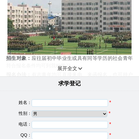
招生对象：
应往届初中毕业生或具有同等学历的社会青年
符合报名条件均可到我校学习。
展开全文
报名办法：
有志青年均可直接来电、来函报名，也可持户
口(身份证、毕业证)或相关证明直接到学校招生办报名即
求学登记
可，额满为止。
毕业待遇
姓名：
*
1、凡我校毕业生经考试合格，颁发国家承认学历的中
性别：
*
专、大专、本科电子注册毕业证书，同时按所学专业颁发
《职业资格证》、《技术等级证》等证书;
电话：
*
2、凡我校毕业生，负责全部推荐工作，每名毕业生有三
QQ：
*
次推荐机会，并对学生进行跟踪服务