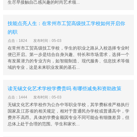
被评为省、市优秀学生，得到了社会和家长的一致认同和
生尽早接触自己感兴趣的时尚艺术领...
高度赞誉。
泰州市凤凰艺术学校办学目的
技能点亮人生：在常州市工贸高级技工学校如何开启你
学校本着“成人、成才、成功”的育人理念，想学生所想、
的职
急家长所急、忧社会所忧，为强烈要求完成高中阶段学业
点击：1824
发布时间：05-03
的初中毕业生开辟一条新的成长之路。
在常州市工贸高级技工学校，学生的职业之路从入校选择专业时
为广大普高录取线下学生量身定制、个性化设计、多元化
便已开启。第一步是结合自身兴趣、特长和市场需求，选择一个
升学，帮助他们继续实现纯真的人生梦想----像其他同学一
有发展潜力的专业方向，如智能制造、现代服务、信息技术等领
样能继续读高中、上大学、成大器。
域的专业，这是未来职业发展的基石...
为众多家庭排忧解难，免除后顾之忧，把孩子托付给一所
放心的学校----管得住、教得好、有进步。
读无锡文化艺术学校学费贵吗 有哪些减免和资助政策
为社会培养合格公民、行业精英、成功人士-----加强全民
点击：1444
发布时间：05-03
艺术教育，提高人文素养，将人口压力变为资源优势，为
无锡文化艺术学校作为公办中等职业学校，其学费标准严格执行
促进地方文化创意产品和服务产业的发展作出应有贡献。
国家及江苏省的相关规定，相对于普通民办学校或普通高中，学
泰州市凤凰艺术学校办学优势
费并不高昂。具体的学费金额因专业不同可能会有细微差异，但
1.课程优势
总体上处于合理的范围。学生和家长...
学校充分发挥综合高中办学优势，积极探索普职融通办学