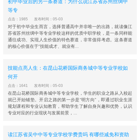
初中毕业后的另一条赛道：为什么说江苏省苏州丝绸中
泰州市凤凰艺术学校办学特色
等专
1、养成教育培其心志。实行准军事化管理，通过养成教
点击：1985
发布时间：05-03
育，促其自尊自爱、自立自强。学校实行全员、全日、全
对于初中毕业生而言，选择普通高中并非唯一的出路，就读像江
程式跟踪管理，养成好习惯、形成好品质，促成好校风。
苏省苏州丝绸中等专业学校这样的优质中职学校，是一条同样能
2、文化课程奠定基础。文科分层教学，以考代练，以练
通往成功、实现人生价值的特色赛道，非常值得考虑。这条赛道
的核心价值在于“技能成才、就业有...
促考;基础知识“堂堂清、天天清、周周清”;做到低起点、高
要求、快步走、常回头，重训练，提成效。
3、特色课程激发兴趣。从培养兴趣开始，发掘潜能，激
技能点亮人生：在昆山花桥国际商务城中等专业学校如
发热情、找回自信。通过丰富多彩的第二课堂、艺术选修
何开
课，成立学校合唱队、舞蹈队、文学社、戏剧社、摄影社
点击：1641
发布时间：05-03
等，让学生学有所长、术有专攻，并提前规划好专业选择
在昆山花桥国际商务城中等专业学校，学生的职业之路从入校起
与人生发展方向。
就已开始铺垫。开启之路的第一步是“明方向”，即通过职业生涯
泰州市凤凰艺术学校培养方向
规划课程和专业认知教育，帮助学生了解自身兴趣和优势，认识
艺术特色班：适合有一定艺术基础，或虽无艺术基础，但
专业对应的行业现状与发展前景，...
热爱艺术，且有艺术培养前途的学生，参加艺术高考，同
时也可以选择参加春季高考和普通高考。
读江苏省吴中中等专业学校学费贵吗 有哪些减免和资助
日语实验班：外语课程由英语改学日语，适合初中英语不