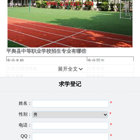
平舆县中等职业学校招生专业有哪些
专业名称
专业层次
汽车运用与维修
中专专业
展开全文
电子商务
中专专业
求学登记
模具制造技术
中专专业
招生要求
1、应届毕业生取得九年义务教育完成证，当年中考成绩
姓名：
*
不低于300分，思想品德好，在校未受过处分，身体健
性别：
*
康。
2、往届毕业生取得九年义务教育完成证，当年中考成绩
电话：
*
不低于300分，有当地社区，派出所未读书期间表现良好
QQ：
*
的证明，或有学校教师作担保人，需家长陪同到校签试读