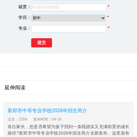
协议。
籍贯：
*
平舆县中等职业学校基础信息
学历：
*
建校日期：
1994
专业：
*
院校类型：
中专学校
学校地址：
河南省平舆县工业大道西段南侧
学校简介
平舆县中等职业学校是1994年经省教委批准创办的一所全
日制公办学校。学校自创办以来一直担负着平舆县职业高
中、职业中专、成人教育、短期实用技术培训的重要任
务。为平舆县的经济发展和劳动力素质的提高做出了很大
延伸阅读
的贡献。2005年3月被驻马店市劳动和社会保障局审批
为“阳光工程培训定点机构”、“平舆县农村劳动力转移培训
定点机构”、“雨露计划定点机构”。2009年11月被省教育厅
新郑市中等专业学校2026年招生简介
验收为省级重点职业学校。2009年10月清华大学在我校建
立了远程教育教学站，对我县人民群众利用优质资源早日
点击：1559
发布时间：04-19
脱贫致富起到了很大的促进作用。2014年12月被批准为河
各位家长，您是否希望为孩子找到一条既踏实又充满前景的成长
路径?新郑市中等专业学校2026年招生简介全新发布。这里面有
南省第二批特色学校。