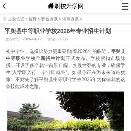
当前位置：
首页
>
职校资讯
>
河南资讯
>
平舆县中等职业学校2026年专业招生计划
发布时间：2026-04-17
阅读：
1535
初中毕业，选择比努力更重要!随着2026年的临近
，平舆县
中等职业学校全新招生计划
正式发布。学校紧扣市场脉
搏，开设了多个就业前景广阔、实践性强的专业，确保学
生“入学即入行，毕业即就业”。如果你正在为未来道路犹
豫，不妨先了解平舆县中等职业学校2026年为你铺就的这
条技能成才之路。