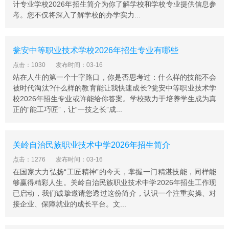
计专业学校2026年招生简介为你了解学校和学校专业提供信息参
县唯一一所公办中等职业学校。学校原分为教学总部和实
考。您不仅将深入了解学校的办学实力...
训部，总部位于县三桥，占地面积为20亩。实训部位于飞
凤井，距县城中心约3公里，占地面积为130亩。由于校区
分两部分，不便于管理和发展，为此，为了适应独山县职
瓮安中等职业技术学校2026年招生专业有哪些
业教育的发展，2011年县委、县政府在县城南部征地，并
点击：1030
发布时间：03-16
于2013初新建中等职业学校。新建职业学校位于独山大学
站在人生的第一个十字路口，你是否思考过：什么样的技能不会
城东区，规划用地规模312亩，办学总规模6000人，总建
被时代淘汰?什么样的教育能让我快速成长?瓮安中等职业技术学
筑面积约10.68万平方米，总投资2.3亿元，2013年9月完
校2026年招生专业或许能给你答案。学校致力于培养学生成为真
成一期工程，9月21日学校整体搬迁。
正的“能工巧匠”，让“一技之长”成...
独山中等职业学校硬件
学校现设有党支部、办公室、教导处、总务处、政教处、
关岭自治民族职业技术中学2026年招生简介
招生就业指导办公室、学生资助办公室、实训处、工会、
点击：1276
发布时间：03-16
团委、保卫组等机构，并制定了相关管理制度。
在国家大力弘扬“工匠精神”的今天，掌握一门精湛技能，同样能
独山中等职业学校师资
够赢得精彩人生。关岭自治民族职业技术中学2026年招生工作现
目前学校教职工总数实有112人(高级职称12人，中级职称
已启动，我们诚挚邀请您透过这份简介，认识一个注重实操、对
29人)，其中外聘教师35人。在册学生数为1827人;电视大
接企业、保障就业的成长平台。文...
学在册学员360人;已完成各种短期技能培训953人。按照
省政府教育9+3计划，至2015年，独山职校教师总数达到3