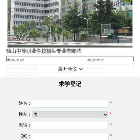
独山中等职业学校招生专业有哪些
专业名称
专业层次
旅游服务与管理
中专专业
展开全文
计算机平面设计
中专专业
求学登记
中餐烹饪
中专专业
电子商务
中专专业
招生要求
姓名：
*
1、普通中专3年级学生且年满17周岁;
性别：
*
2、普通中专1、2年级在校生不可报考;
电话：
*
3、高中毕业生、中职毕业生持大专毕业证者;
4、专升本考生持大专毕业证者;
QQ：
*