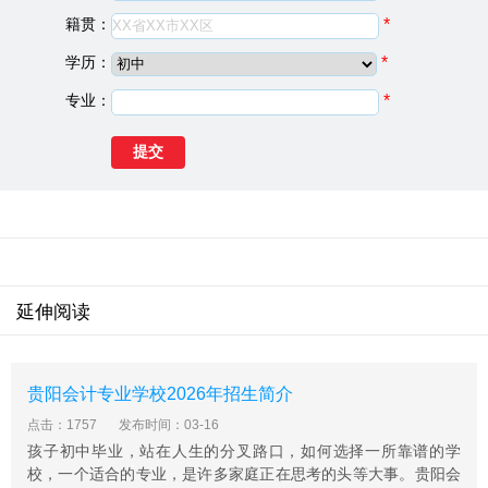
5、满足以上条件且持有二代身份证原件(一代身份证、临
籍贯：
*
时身份证及户口本不可报名)。
学历：
*
录取规则
专业：
*
1、严格执行国家招生政策和规定，对考生实行德、智、
体全面考核，为国家公平、公正选拨人才。
2、我院录取原则：遵循“公平、公正、公开”的原则，对进
档考生按总分顺序，根据专业志愿安排专业。考生所有专
业志愿都无法满足时，若愿服从专业调剂，将由学院根据
考生成绩从高分到低分调剂到未录取满额的专业;不服从专
业调剂考生，作退档处理。
3、我院执行国家加分或降分政策，考生依照各省、直辖
延伸阅读
市、自治区有关加分与降分政策投档录取。
独山中等职业学校基础信息
建校日期：
1986
贵阳会计专业学校2026年招生简介
院校类型：
中专学校
点击：1757
发布时间：03-16
学校地址：
孩子初中毕业，站在人生的分叉路口，如何选择一所靠谱的学
独山县百泉镇独山大学城(西校区)
校，一个适合的专业，是许多家庭正在思考的头等大事。贵阳会
始建于1986年，原名为独山县民族职业技术学校。是独山