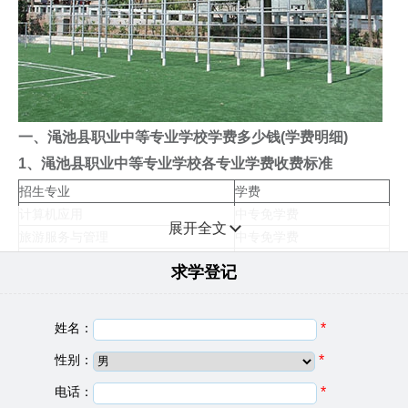
一、渑池县职业中等专业学校学费多少钱(学费明细)
1、渑池县职业中等专业学校各专业学费收费标准
招生专业
学费
计算机应用
中专免学费
展开全文
旅游服务与管理
中专免学费
美术
中专免学费
求学登记
音乐
中专免学费
市场营销
中专免学费
建筑工程施工
姓名：
中专免学费
*
2、渑池县职业中等专业学校资助政策
性别：
*
学校有完善的助学政策，帮助同学们顺利的完成学业，中
电话：
*
职学段的学生资助政策由四部分组成，分别是国家奖学