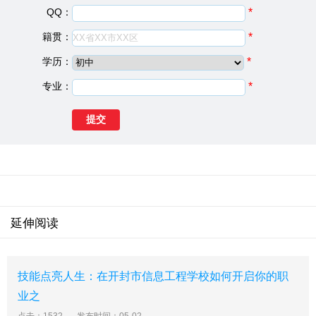
金、国家助学金、国家免学费、脱贫享受政策家庭(原建档
QQ：
*
立卡)学生的“三免一助”。
籍贯：
*
二、渑池县职业中等专业学校简介
学历：
*
渑池职业中等专业学校是经河南省教委批准的一所全日制
职业中等专业学校。2000年被河南省教育厅命名为“河南
专业：
*
省中小学德育教育先进集体”。1999年至2004年连续六年
被三门峡市教育局、渑池县委、县政府授予“教育教学先进
单位”荣誉称号。2001年被三门峡教育局定为“成人教育培
训基地”、“信息技术教育培训中心”。
延伸阅读
技能点亮人生：在开封市信息工程学校如何开启你的职
业之