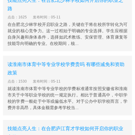
技能点亮人生：在合肥北少林学校如何开启你的职业之
题讲座、美术和摄影展览;还组织学生到校外参观、学习和
考察，扩大视野，增长才干，丰富人生，为走向社会、适
路
应社会打下良好的基础。
点击：1625
发布时间：05-11
由于社会发展的需要，现在企业的用工要求已从简单体力
在合肥北少林学校开启职业之路，关键在于将在校所学转化为可
就业的核心竞争力。这一过程始于明确的专业选择。学生应根据
型向专业技术型转变，因此，学校各专业的教学都是从实
自身兴趣和身体条件，选择如武术教练、安保管理、体育康复等
际中的实用技术入手，强化培养学生对生产过程中解决实
技能导向明确的专业。在校期间，核...
际问题的能力，学生毕业后均能直接从事专业技术工作，
克服了一些学校重理论、轻实习、实习条件差、教学与实
际脱节、学生适应能力差等缺点。
读淮南市体育中等专业学校学费贵吗 有哪些减免和资助
3、亳州汽车工业学校
政策
亳州汽车工业学校是重点普通中专学校，中职改革发展示
点击：1530
发布时间：05-11
范校。2011年8月，与蒙城县高级职业中学整合，成为蒙
就读淮南市体育中等专业学校的学费标准通常按照安徽省和淮南
城县职教中心南校区。学校坐落蒙城县城南新区，毗邻梦
市关于中等职业学校的统一规定执行。相比于普通高中，中职学
蝶湖，紧依南洛高速。
校的学费一般处于中等或偏低水平。对于公办中职学校而言，学
费并非高昂，具体金额需参考学校当...
同时承担新型农民、农民创业、失地农民和退伍军人培
训，每年培训人员近万人。学校是中德诺浩合作单位，江
淮安驰汽车有限公司人才定点培训基地。学校把办学质量
技能点亮人生：在合肥庐江育才学校如何开启你的职业
当作生命，把学生就业作为方向，把全面提升学生的综合