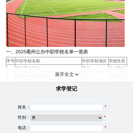
一、2025亳州公办中职学校名单一览表
序号
中职学校名称
中职学校地区
学校性质
1
亳州工业学校
亳州
公办院校
展开全文
2
亳州中药科技学校
亳州
公办院校
3
亳州幼儿师范学校
亳州
公办院校
求学登记
4
安徽亳州新能源学校
亳州
公办院校
5
涡阳县科技学校
亳州
公办院校
6
利辛机电科技学校
亳州
公办院校
姓名：
*
7
安徽亳州机电信息工程学校
亳州
公办院校
性别：
*
8
亳州汽车工业学校
亳州
公办院校
9
安徽省蒙城建筑工业中等专业学校
电话：
亳州
*
公办院校