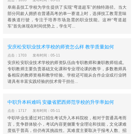
点击：1035
发布时间：05-11
清华美院研究生学历一人，南京师范大学研究生一人。其
阜南县技工学校为学生提供了实现“弯道超车”的独特路径。当大
中，市级学科带头人4名，市级骨干教师1名，市级教坛新
部分同龄人拥挤在普通高考的单一赛道上时，选择技工教育意味
星8名，区级教研员11人。学校现开设了旅游服务与酒店
着换道行驶，专注于培养市场急需的职业技能。这种“弯道超
管理、计算机、园林技术、学前教育、车辆工程、会计、
车”首先体现在时间优势上，学生可...
航空服务、城市轨道交通运营与管理等专业。
学校硬件设施一流，所有教室都配有皖北最先进的多媒体
安庆松安职业技术学校的师资怎么样 教学质量如何
一体机教学设备，支持宽带上网;新建3D教室一间支持3D
动态教学;拥有标准化理化实验室各4个，生物实验室2个;
点击：1703
发布时间：05-11
有四个计算机教室和一个录播教室;拥有大型多功能阶梯教
安庆松安职业技术学校的师资队伍由专职教师和兼职教师组成。
专职教师主要负责基础文化课和专业理论课的教学，多数教师具
室，六个专业画室，两个音乐培训室，两个室内舞蹈房;建
备相应的教师资格和教学经验。学校还可能从合作企业或行业聘
有标准400米塑胶跑道、篮球场和排球场及其它运动场
请具有丰富实践经验的技术骨干担任...
地。
2、安徽省蒙城建筑工业中等专业学校
学校创办于1985年，原名蒙城四中;1986年，为了适应地
中职升本科难吗 安徽省肥西师范学校的升学率如何
方经济建设需要，更名为蒙城县高级职业中学;1994年被评
点击：1717
发布时间：05-11
为“阜阳市重点职业高中”，1996年被评为“安徽省重点职业
中职毕业生通过对口招生考试升入本科院校，相对于普通高考而
高中”，2000年被评为安徽省首批国家重点职业高中，200
言，竞争群体较小，考试内容更侧重专业理论和技能，文化课难
8年12月被安徽省教育厅评为首批县级职教中心，2012年4
度低于普高，但仍有其挑战性。其难度主要取决于报考人数、招