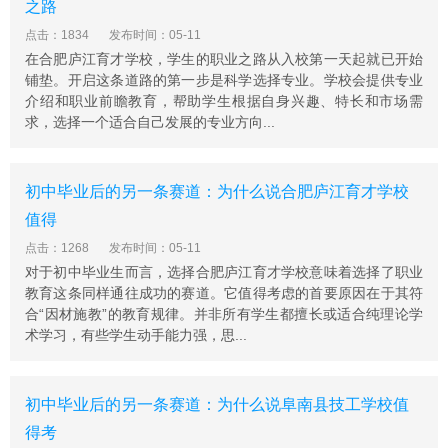
之路
素质作为根本目的，一届届毕业生已经成为了蒙城乃至安
徽的名片。
点击：1834
发布时间：05-11
在合肥庐江育才学校，学生的职业之路从入校第一天起就已开始
亳州汽车工业学校位于亳州市蒙城县城南部3公里处，紧
铺垫。开启这条道路的第一步是科学选择专业。学校会提供专业
靠省道203线。1958年建校，1982年政制为庄周农业中
介绍和职业前瞻教育，帮助学生根据自身兴趣、特长和市场需
学，1988年改为庄周高级职业中学，2009年12月25日，
求，选择一个适合自己发展的专业方向...
正式更名为亳州汽车工业学校。亳州汽车工业学校现为**
级重点职业高中，全国职业指导先进学校。学校占地161
亩，建筑面积3万平方米，固定资产3000万元，教职工191
初中毕业后的另一条赛道：为什么说合肥庐江育才学校
人，其中高级教师23人，中级教师58人，专业技术教师65
值得
人，专任教118人，在校生2850人，专业12个。
点击：1268
发布时间：05-11
亳州汽车工业学校成立专门负责学生到企业实习和就业工
对于初中毕业生而言，选择合肥庐江育才学校意味着选择了职业
作的“中职学生 就业办公室”, 加强学校与用人单位建立紧密
教育这条同样通往成功的赛道。它值得考虑的首要原因在于其符
的校企合作育人机 制,从招生计划制定、教育教学管理,广
合“因材施教”的教育规律。并非所有学生都擅长或适合纯理论学
泛开展跟岗实习、顶岗 实习,学校严格执行专业教学计划,
术学习，有些学生动手能力强，思...
企业始终参与教学与管理， 全方位评价学生。学校高度重
视毕业学生就业的质量、跟踪管理 和服务,以”创新机制、
细化管理、强化服务、狠抓落实”为手 段积极培育毕业生
初中毕业后的另一条赛道：为什么说阜南县技工学校值
就业工作新的增长点。大力开展订单式办班， 使之更贴近
得考