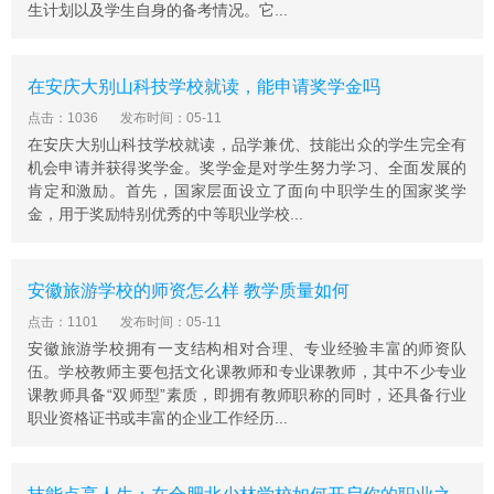
生计划以及学生自身的备考情况。它...
月，学校被教育部、财政部、人力资源和社会保障部等列
为“国家中职改革和发展示范校”第三批建设单位，2015年9
月，省教育厅、财政厅、人社厅专家在验收中给予了高度
在安庆大别山科技学校就读，能申请奖学金吗
评价，综合评比在全省15所同类建设学校中排名第一。20
17年7月，根据亳州市人民政府亳政秘[2017]97号文件精
点击：1036
发布时间：05-11
神，“安徽省蒙城县高级职业中学”更名为“安徽省蒙城建筑
在安庆大别山科技学校就读，品学兼优、技能出众的学生完全有
机会申请并获得奖学金。奖学金是对学生努力学习、全面发展的
工业中等专业学校”，属普通中等专业学校。
肯定和激励。首先，国家层面设立了面向中职学生的国家奖学
职教园占地819亩，一期建设项目总投资9.2亿元，建筑面
金，用于奖励特别优秀的中等职业学校...
积31.5万平方米，分为四个功能区:即办公教学区，运动生
活区，实习实训区，成人教育区。包括行政楼、教学楼、
实训楼、宿舍楼、食堂等在内的27个单体项目以及室外足
安徽旅游学校的师资怎么样 教学质量如何
球场、篮球场、羽毛球场等。两校合并后有教职工634
点击：1101
发布时间：05-11
人，其中本科学历的475人，具有高级职称252人，双师型
安徽旅游学校拥有一支结构相对合理、专业经验丰富的师资队
教师201人。另聘请高级工程师、高级农艺师等兼职教师2
伍。学校教师主要包括文化课教师和专业课教师，其中不少专业
9人。预计在校学生人数12000人左右。
课教师具备“双师型”素质，即拥有教师职称的同时，还具备行业
职业资格证书或丰富的企业工作经历...
高度重视校园文化和和谐校园建设，团组织、学生会和学
生社团经常性组织内容丰富、形式多样的大型文艺表演、
运动会和体育比赛;同时举办各种主题的演讲、辩论会、专