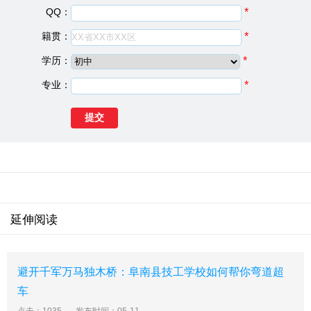
10
亳州市经贸科技中等专业学校
亳州
公办院校
QQ：
*
二、2025亳州公办中职学校简介
籍贯：
*
1、亳州市经贸科技中等专业学校
学历：
*
亳州市经贸科技中等专业学校(安徽省亳州市第五完全中
学)1996年建校，2003年，被确定为亳州市示范高中，200
专业：
*
4年被批准为安徽省传统体育项目学校，2010年被教育部
科技发展中心评为“优秀高中”。我校坚持走特色办学道路,
艺体特长教育作为学校特色取得了累累硕果， 2003-2012
年学校艺体升学人数蝉联全市第一，众多学生升入北京体
育大学、上海体育学院、中国美院等名牌大学。
学校运动队多次参加安徽省体育传统项目学校高中组田径
赛，最高获得团体总分第四名。2013年我校高考本科上线
223人，其中应届达线169人，在提前录取的体育特招生
延伸阅读
中，我校的詹晴晴同学被北京体育大学录取，卢浩同学被
安徽师范大学录取。2014年高考本科达线318人，达线人
数再创新高，一本录取人数达19人(含艺体)。
避开千军万马独木桥：阜南县技工学校如何帮你弯道超
我校师资力量雄厚，现有教师201人，其中高级教师89
车
名，中学一级教师52名。95%以上的老师具有本科学历，