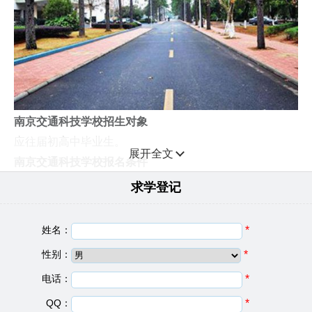
南京交通科技学校招生对象
应往届初高中毕业生。
展开全文
南京交通科技学校报名条件
1.应往届初、高中毕业生和社会青年，不受年龄限制。
求学登记
2.五官端正，形象气质佳。
3.身体健康，无传染病，无重大病史，无精神病史。
姓名：
*
南京交通科技学校报名方式
性别：
*
1、在原初中校填报志愿,参加全市文化课考试，统一录
电话：
*
取。
2、考生报名时须持户口本原件、复印件，高中起点一年
QQ：
*