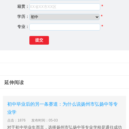
制考生报名时还须持高中毕业证原件、复印件。
籍贯：
*
3、本人一寸红底免冠照片8张。
学历：
*
南京交通科技学校注意事项
专业：
*
1、集训内容：集训内容包括军训、中职学生成长设计、
职业生涯规划、校企互动、专业调整、专业实训、健康检
查与体能测试、中职学生行为规范、运动会、校团委学生
会干部选拔等。
2、报名时学生须带本人身份证或家庭户口薄原件。
3、属于低保或者特贫困户家庭，须带相关证明原件。
南京交通科技学校比较好的专业：
航海、地铁、低空无人
机操控技术、金融定向班、软件技术、航空服务、幼儿教
延伸阅读
育、汽修、建筑。
景点推荐：
瞻园位于南京市瞻园路208号，又称大明王府
和太平天国历史博物馆。瞻园始建于明朝初年，距今已有
初中毕业后的另一条赛道：为什么说扬州市弘扬中等专
六百多年历史。瞻园原系明开国元勋中山王徐达府邸之西
业学
圃，经徐氏七世、八世、九世三代人修缮与扩建，至万历
点击：1876
发布时间：05-03
年间已初具规模。清顺治二年(1645)该园成为江南行省左
对于初中毕业生而言，选择扬州市弘扬中等专业学校是通往成功