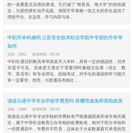
布政使署。乾隆帝巡视江南，曾驻跸此园，并御题“瞻
的一条重要且实用的赛道。它打破了“唯普高、唯大学”的传统观
园”匾额。太平天国时，瞻园先后为东王杨秀清府、夏官副
念，为那些擅长动手实践、渴望尽早掌握一技之长的学生提供了
丞相赖汉英衙署和幼西王萧有和府。
理想平台。在这里，学习内容与未...
以上就是关于南京交通科技学校校的报名方式和报名时间
的详细情况了，因为不同学校采用的报名方式和报名时间
都不同，所以这就需要同学提前做好准备以免错过了心仪
中职升本科难吗 江苏安全技术职业学院中专部的升学率
学校的报到时间，因为每个学校的招生名额都是有限的，
如何
因此还是越早报名越好，希望大家都能够喜欢的学校录
点击：1602
发布时间：05-03
取。
中职生通过职教高考等渠道升入本科，具有一定的挑战性，但并
非遥不可及。其难度主要在于需要同时兼顾文化课（语文、数
学、英语等）和专业理论、技能考试，对学生的基础和学习能力
有一定要求。然而，与普通高考相比，...
读连云港中等专业学校学费贵吗 有哪些减免和资助政策
点击：1690
发布时间：05-03
就读连云港中等专业学校的学费标准严格遵循国家和省市相关规
定，属于中等职业教育公办学校的收费标准，相对于民办学校和
一些普通高中，学费并不昂贵，总体处于大多数家庭可承受的范