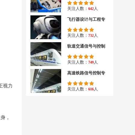
关注人数：
人
642
飞行器设计与工程专
关注人数：
人
732
轨道交通信号与控制
关注人数：
人
749
高速铁路信号控制专
矫正视力
关注人数：
人
616
纹身，