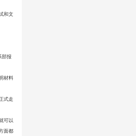
试和文
系部报
明材料
正式走
就可以
方面都