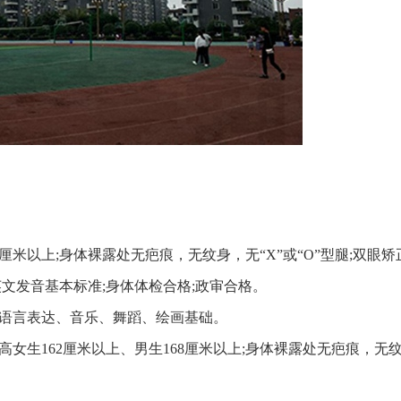
68厘米以上;身体裸露处无疤痕，无纹身，无“X”或“O”型腿;双眼
英文发音基本标准;身体体检合格;政审合格。
如语言表达、音乐、舞蹈、绘画基础。
高女生162厘米以上、男生168厘米以上;身体裸露处无疤痕，无