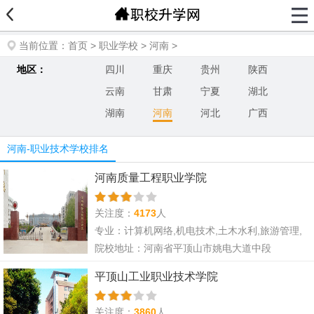
当前位置：
首页
>
职业学校
>
河南
>
地区：
四川
重庆
贵州
陕西
云南
甘肃
宁夏
湖北
湖南
河南
河北
广西
河南-职业技术学校排名
河南质量工程职业学院
关注度：
4173
人
专业：计算机网络,机电技术,土木水利,旅游管理,
财经会计,电子商务,市场营销
院校地址：河南省平顶山市姚电大道中段
平顶山工业职业技术学院
关注度：
3860
人