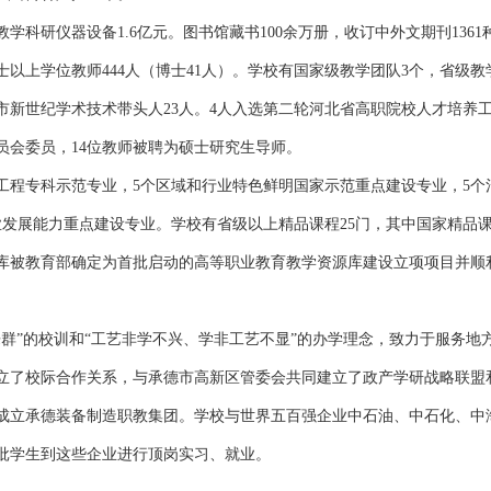
教学科研仪器设备1.6亿元。图书馆藏书100余万册，收订中外文期刊1361
硕士以上学位教师444人（博士41人）。学校有国家级教学团队3个，省级教
德市新世纪学术技术带头人23人。4人入选第二轮河北省高职院校人才培养
员会委员，14位教师被聘为硕士研究生导师。
工程专科示范专业，5个区域和行业特色鲜明国家示范重点建设专业，5个
业发展能力重点建设专业。学校有省级以上精品课程25门，其中国家精品
源库被教育部确定为首批启动的高等职业教育教学资源库建设立项项目并顺
群”的校训和“工艺非学不兴、学非工艺不显”的办学理念，致力于服务地
建立了校际合作关系，与承德市高新区管委会共同建立了政产学研战略联盟
成立承德装备制造职教集团。学校与世界五百强企业中石油、中石化、中
批学生到这些企业进行顶岗实习、就业。