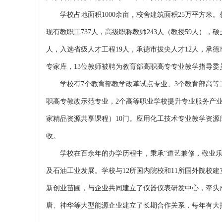
学校占地面积1000余亩，校舍建筑面积25万平方米。
现有教职工737人，高级职称教师243人（教授59人），
人，入选省级人才工程19人，承德市拔尖人才12人，承
专家库，13位教师被聘为教育部高职高专专业教学指导委
学校有7个教育部教学改革试点专业、3个教育部高等
职高专教改示范专业，2个高等职业学校提升专业服务产
家精品资源共享课程）10门。应用化工技术专业教学资
收。
学校在百余年的办学历程中，秉承“道艺兼修，敬业乐
及石油工业发展。学校与12所国内院校和11所国外院校
新创业苗圃，与企业共同建立了仪器仪表研发中心，牵头
唐、神华等大型能源企业建立了长期合作关系，每年有大